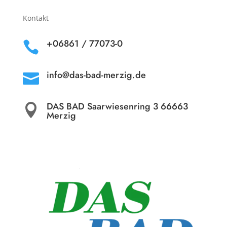
Kontakt
+06861 / 77073-0

info@das-bad-merzig.de

DAS BAD Saarwiesenring 3 66663

Merzig