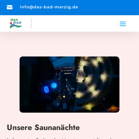

info@das-bad-merzig.de
Unsere Saunanächte